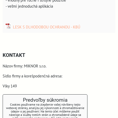
- veľmi jednoduchá aplikácia
LESK S DLHODOBOU OCHRANOU - KBÚ
KONTAKT
Názov firmy: MIKNOR s.r.o.
Sídlo firmy a korešpodenčná adresa:
Vlky 149
900 44 Vlky
Predvoľby súkromia
Cookies používame na zlepšenie vašej návštevy tejto
webovej stránky, analýzu jej výkonnosti a zhromažďovanie
údajov o jej používaní. Na tento účel môžeme použiť
nástroje a služby tretích strán a zhromaždené údaje sa