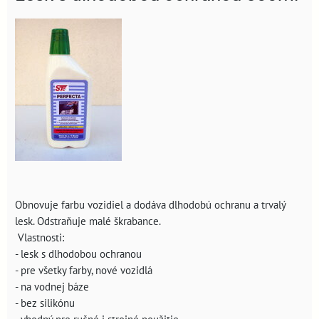
Obnovuje farbu vozidiel a dodáva dlhodobú ochranu a trvalý
lesk. Odstraňuje malé škrabance.
Vlastnosti:
- lesk s dlhodobou ochranou
- pre všetky farby, nové vozidlá
- na vodnej báze
- bez silikónu
- vhodný pre ručné i strojné použitie