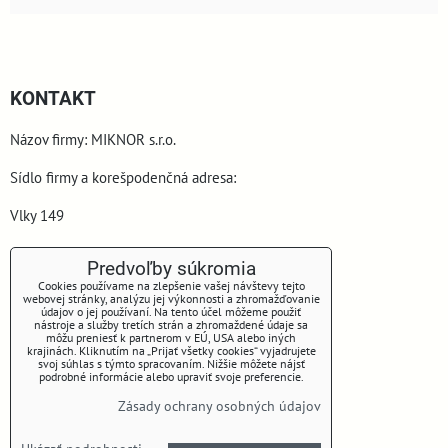
KONTAKT
Názov firmy: MIKNOR s.r.o.
Sídlo firmy a korešpodenčná adresa:
Vlky 149
900 44 Vlky
Predvoľby súkromia
Cookies používame na zlepšenie vašej návštevy tejto
webovej stránky, analýzu jej výkonnosti a zhromažďovanie
údajov o jej používaní. Na tento účel môžeme použiť
nástroje a služby tretích strán a zhromaždené údaje sa
môžu preniesť k partnerom v EÚ, USA alebo iných
krajinách. Kliknutím na „Prijať všetky cookies“ vyjadrujete
svoj súhlas s týmto spracovaním. Nižšie môžete nájsť
podrobné informácie alebo upraviť svoje preferencie.
www.miknor.sk
Zásady ochrany osobných údajov
Telefón: +421 905 645 153