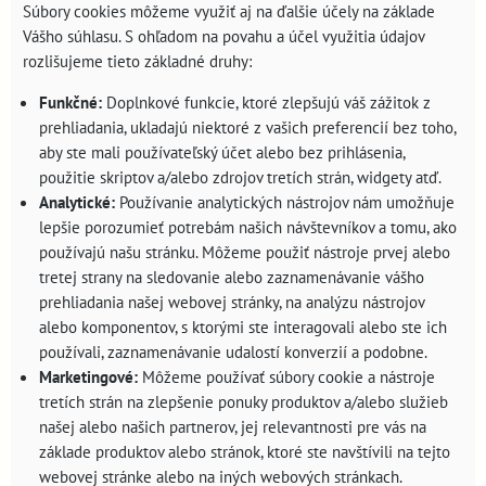
Súbory cookies môžeme využiť aj na ďalšie účely na základe
Vášho súhlasu. S ohľadom na povahu a účel využitia údajov
rozlišujeme tieto základné druhy:
Funkčné:
Doplnkové funkcie, ktoré zlepšujú váš zážitok z
prehliadania, ukladajú niektoré z vašich preferencií bez toho,
aby ste mali používateľský účet alebo bez prihlásenia,
použitie skriptov a/alebo zdrojov tretích strán, widgety atď.
Analytické:
Používanie analytických nástrojov nám umožňuje
lepšie porozumieť potrebám našich návštevníkov a tomu, ako
používajú našu stránku. Môžeme použiť nástroje prvej alebo
tretej strany na sledovanie alebo zaznamenávanie vášho
prehliadania našej webovej stránky, na analýzu nástrojov
alebo komponentov, s ktorými ste interagovali alebo ste ich
používali, zaznamenávanie udalostí konverzií a podobne.
Marketingové:
Môžeme používať súbory cookie a nástroje
tretích strán na zlepšenie ponuky produktov a/alebo služieb
našej alebo našich partnerov, jej relevantnosti pre vás na
základe produktov alebo stránok, ktoré ste navštívili na tejto
webovej stránke alebo na iných webových stránkach.