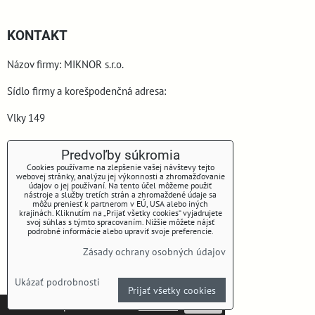
KONTAKT
Názov firmy: MIKNOR s.r.o.
Sídlo firmy a korešpodenčná adresa:
Vlky 149
900 44 Vlky
Predvoľby súkromia
Cookies používame na zlepšenie vašej návštevy tejto
webovej stránky, analýzu jej výkonnosti a zhromažďovanie
údajov o jej používaní. Na tento účel môžeme použiť
nástroje a služby tretích strán a zhromaždené údaje sa
môžu preniesť k partnerom v EÚ, USA alebo iných
krajinách. Kliknutím na „Prijať všetky cookies“ vyjadrujete
svoj súhlas s týmto spracovaním. Nižšie môžete nájsť
podrobné informácie alebo upraviť svoje preferencie.
www.miknor.sk
Zásady ochrany osobných údajov
Telefón: +421 905 645 153
Ukázať podrobnosti
Prijať všetky cookies
E-mail: miknorsro@gmail.com
Táto stránka používa cookies.
Viac info
Potvrdiť