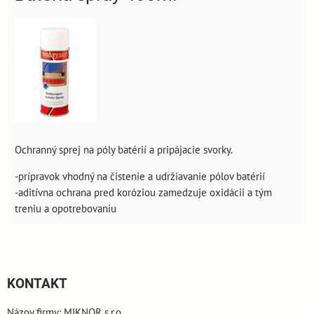
Ochranný sprej na póly batérií a pripájacie svorky.
-prípravok vhodný na čistenie a udržiavanie pólov batérií
-aditívna ochrana pred koróziou zamedzuje oxidácii a tým
treniu a opotrebovaniu
KONTAKT
Názov firmy: MIKNOR s.r.o.