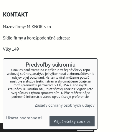
KONTAKT
Názov firmy: MIKNOR s.r.o.
Sídlo firmy a korešpodenčná adresa:
Vlky 149
900 44 Vlky
Predvoľby súkromia
Cookies používame na zlepšenie vašej návštevy tejto
webovej stránky, analýzu jej výkonnosti a zhromažďovanie
údajov o jej používaní. Na tento účel môžeme použiť
nástroje a služby tretích strán a zhromaždené údaje sa
môžu preniesť k partnerom v EÚ, USA alebo iných
krajinách. Kliknutím na „Prijať všetky cookies“ vyjadrujete
svoj súhlas s týmto spracovaním. Nižšie môžete nájsť
podrobné informácie alebo upraviť svoje preferencie.
www.miknor.sk
Zásady ochrany osobných údajov
Telefón: +421 905 645 153
Ukázať podrobnosti
Prijať všetky cookies
E-mail: miknorsro@gmail.com
Táto stránka používa cookies.
Viac info
Potvrdiť