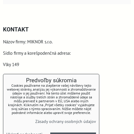
KONTAKT
Názov firmy: MIKNOR s.r.o.
Sídlo firmy a korešpodenčná adresa:
Vlky 149
900 44 Vlky
Predvoľby súkromia
Cookies používame na zlepšenie vašej návštevy tejto
webovej stránky, analýzu jej výkonnosti a zhromažďovanie
údajov o jej používaní. Na tento účel môžeme použiť
nástroje a služby tretích strán a zhromaždené údaje sa
môžu preniesť k partnerom v EÚ, USA alebo iných
krajinách. Kliknutím na „Prijať všetky cookies“ vyjadrujete
svoj súhlas s týmto spracovaním. Nižšie môžete nájsť
podrobné informácie alebo upraviť svoje preferencie.
www.miknor.sk
Zásady ochrany osobných údajov
Telefón: +421 905 645 153