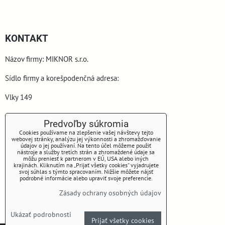
KONTAKT
Názov firmy: MIKNOR s.r.o.
Sídlo firmy a korešpodenčná adresa:
Vlky 149
900 44 Vlky
Predvoľby súkromia
Cookies používame na zlepšenie vašej návštevy tejto
webovej stránky, analýzu jej výkonnosti a zhromažďovanie
údajov o jej používaní. Na tento účel môžeme použiť
nástroje a služby tretích strán a zhromaždené údaje sa
môžu preniesť k partnerom v EÚ, USA alebo iných
krajinách. Kliknutím na „Prijať všetky cookies“ vyjadrujete
svoj súhlas s týmto spracovaním. Nižšie môžete nájsť
podrobné informácie alebo upraviť svoje preferencie.
www.miknor.sk
Zásady ochrany osobných údajov
Telefón: +421 905 645 153
Ukázať podrobnosti
Prijať všetky cookies