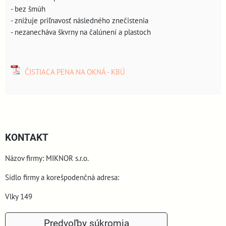
- bez šmúh
- znižuje priľnavosť následného znečistenia
- nezanecháva škvrny na čalúnení a plastoch
ČISTIACA PENA NA OKNÁ - KBÚ
KONTAKT
Názov firmy: MIKNOR s.r.o.
Sídlo firmy a korešpodenčná adresa:
Vlky 149
900 44 Vlky
Predvoľby súkromia