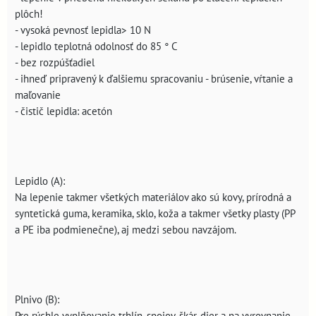
plôch!
- vysoká pevnosť lepidla> 10 N
- lepidlo teplotná odolnosť do 85 ° C
- bez rozpúšťadiel
- ihneď pripravený k ďalšiemu spracovaniu - brúsenie, vŕtanie a
maľovanie
- čistič lepidla: acetón
Lepidlo (A):
Na lepenie takmer všetkých materiálov ako sú kovy, prírodná a
syntetická guma, keramika, sklo, koža a takmer všetky plasty (PP
a PE iba podmienečne), aj medzi sebou navzájom.
Plnivo (B):
Pre rýchle vyplňovanie trhlín, spojov, škár, dier a na vyrovnanie