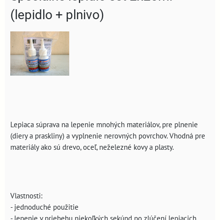
(lepidlo + plnivo)
Lepiaca súprava na lepenie mnohých materiálov, pre plnenie
(diery a praskliny) a vyplnenie nerovných povrchov. Vhodná pre
materiály ako sú drevo, oceľ, neželezné kovy a plasty.
Vlastnosti:
- jednoduché použitie
- lepenie v priebehu niekoľkých sekúnd po zlúčení lepiacich