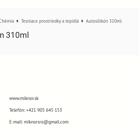
Chémia
Tesniace prostriedky a lepidlá
Autosilikón 310ml
ón 310ml
www.miknor.sk
Telefón: +421 905 645 153
E-mail: miknorsro@gmail.com