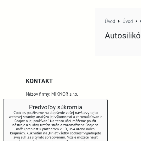
Úvod
Úvod
Autosilik
KONTAKT
Názov firmy: MIKNOR s.r.o.
Sídlo firmy a korešpodenčná adresa:
Predvoľby súkromia
Cookies používame na zlepšenie vašej návštevy tejto
webovej stránky, analýzu jej výkonnosti a zhromažďovanie
Vlky 149
údajov o jej používaní. Na tento účel môžeme použiť
nástroje a služby tretích strán a zhromaždené údaje sa
môžu preniesť k partnerom v EÚ, USA alebo iných
900 44 Vlky
krajinách. Kliknutím na „Prijať všetky cookies“ vyjadrujete
svoj súhlas s týmto spracovaním. Nižšie môžete nájsť