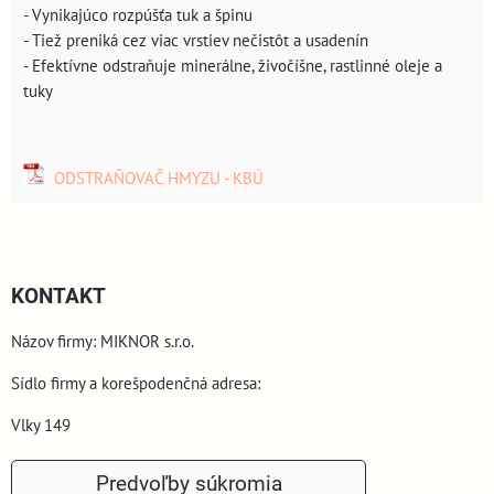
- Vynikajúco rozpúšťa tuk a špinu
- Tiež preniká cez viac vrstiev nečistôt a usadenín
- Efektívne odstraňuje minerálne, živočíšne, rastlinné oleje a
tuky
ODSTRAŇOVAČ HMYZU - KBÚ
KONTAKT
Názov firmy: MIKNOR s.r.o.
Sídlo firmy a korešpodenčná adresa:
Vlky 149
900 44 Vlky
Predvoľby súkromia