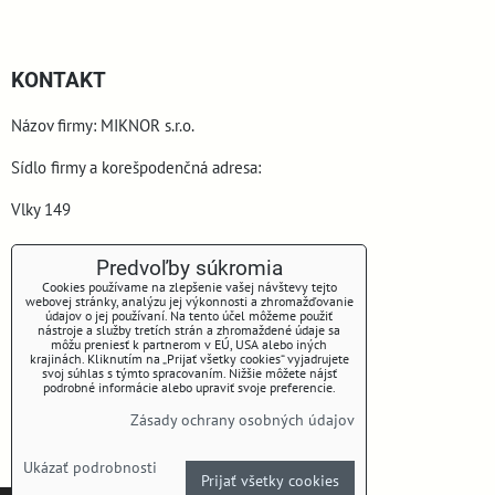
KONTAKT
Názov firmy: MIKNOR s.r.o.
Sídlo firmy a korešpodenčná adresa:
Vlky 149
900 44 Vlky
Predvoľby súkromia
Cookies používame na zlepšenie vašej návštevy tejto
webovej stránky, analýzu jej výkonnosti a zhromažďovanie
údajov o jej používaní. Na tento účel môžeme použiť
nástroje a služby tretích strán a zhromaždené údaje sa
môžu preniesť k partnerom v EÚ, USA alebo iných
krajinách. Kliknutím na „Prijať všetky cookies“ vyjadrujete
svoj súhlas s týmto spracovaním. Nižšie môžete nájsť
podrobné informácie alebo upraviť svoje preferencie.
www.miknor.sk
Zásady ochrany osobných údajov
Telefón: +421 905 645 153
Ukázať podrobnosti
Prijať všetky cookies