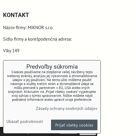
KONTAKT
Názov firmy: MIKNOR s.r.o.
Sídlo firmy a korešpodenčná adresa:
Vlky 149
900 44 Vlky
Predvoľby súkromia
Cookies používame na zlepšenie vašej návštevy tejto
webovej stránky, analýzu jej výkonnosti a zhromažďovanie
údajov o jej používaní. Na tento účel môžeme použiť
nástroje a služby tretích strán a zhromaždené údaje sa
môžu preniesť k partnerom v EÚ, USA alebo iných
krajinách. Kliknutím na „Prijať všetky cookies“ vyjadrujete
svoj súhlas s týmto spracovaním. Nižšie môžete nájsť
podrobné informácie alebo upraviť svoje preferencie.
www.miknor.sk
Zásady ochrany osobných údajov
Telefón: +421 905 645 153
Ukázať podrobnosti
Prijať všetky cookies
E-mail: miknorsro@gmail.com
Táto stránka používa cookies.
Viac info
Potvrdiť