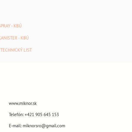
SPRAY - KBÚ
KANISTER - KBÚ
- TECHNICKÝ LIST
www.miknor.sk
Telefón: +421 905 645 153
E-mail: miknorsro@gmail.com