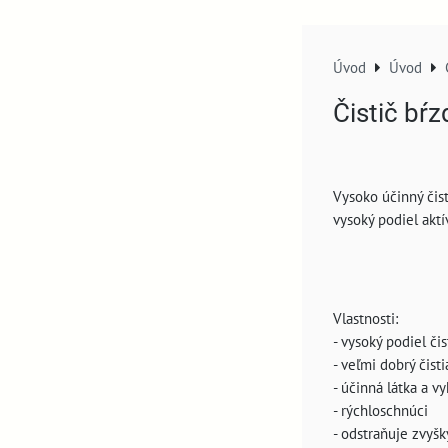
Úvod
Úvod
Čistič bŕ
Vysoko účinný čis
vysoký podiel aktí
Vlastnosti:
- vysoký podiel či
- veľmi dobrý čist
- účinná látka a v
- rýchloschnúci
- odstraňuje zvyšk