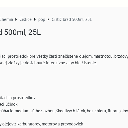
Chémia
Čističe
pop
Čistič bŕzd 500ml, 25L
zd 500ml, 25L
tiaci prostriedok pre všetky časti znečistené olejom, mastnotou, brzdo
vnej zložky je dosiahnuté intenzívne a rýchle čistenie.
stiacich prostriedkov
iaci účinok
yháňacie medium sú bez ozónu, škodlivých látok, bez chloru, fluoru, olo
y olejov z karburátorov, motorov a prevodoviek