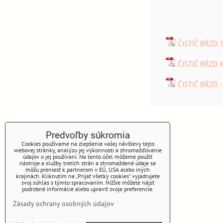
ČISTIČ BŔZD 
ČISTIČ BŔZD 
ČISTIČ BŔZD 
Predvoľby súkromia
KONTAKT
Cookies používame na zlepšenie vašej návštevy tejto
webovej stránky, analýzu jej výkonnosti a zhromažďovanie
údajov o jej používaní. Na tento účel môžeme použiť
nástroje a služby tretích strán a zhromaždené údaje sa
Názov firmy: MIKNOR s.r.o.
môžu preniesť k partnerom v EÚ, USA alebo iných
krajinách. Kliknutím na „Prijať všetky cookies“ vyjadrujete
svoj súhlas s týmto spracovaním. Nižšie môžete nájsť
Sídlo firmy a korešpodenčná adresa:
podrobné informácie alebo upraviť svoje preferencie.
Vlky 149
Zásady ochrany osobných údajov
900 44 Vlky