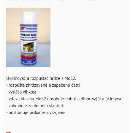
Uvoľňovač a rozpúšťač hrdze s MoS2.
- rozpúšťa zhrdzavené a zapečené časti
- vytláča vlhkosť
- vďaka obsahu MoS2 dosahuje dobrú a dlhotrvajúcu účinnosť
- zabraňuje zadieraniu skrutiek
- odstraňuje pískanie a vŕzganie