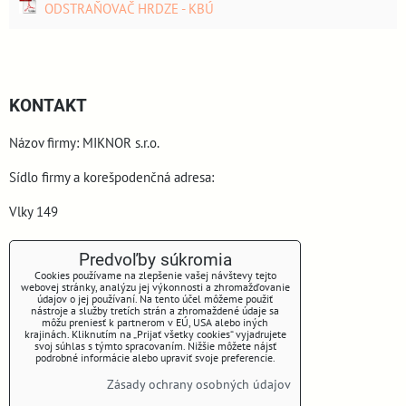
ODSTRAŇOVAČ HRDZE - KBÚ
KONTAKT
Názov firmy: MIKNOR s.r.o.
Sídlo firmy a korešpodenčná adresa:
Vlky 149
900 44 Vlky
Predvoľby súkromia
Cookies používame na zlepšenie vašej návštevy tejto
webovej stránky, analýzu jej výkonnosti a zhromažďovanie
údajov o jej používaní. Na tento účel môžeme použiť
nástroje a služby tretích strán a zhromaždené údaje sa
môžu preniesť k partnerom v EÚ, USA alebo iných
krajinách. Kliknutím na „Prijať všetky cookies“ vyjadrujete
svoj súhlas s týmto spracovaním. Nižšie môžete nájsť
podrobné informácie alebo upraviť svoje preferencie.
www.miknor.sk
Zásady ochrany osobných údajov