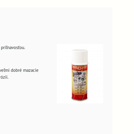
 priľnavosťou.
á veľmi dobré mazacie
ózii.