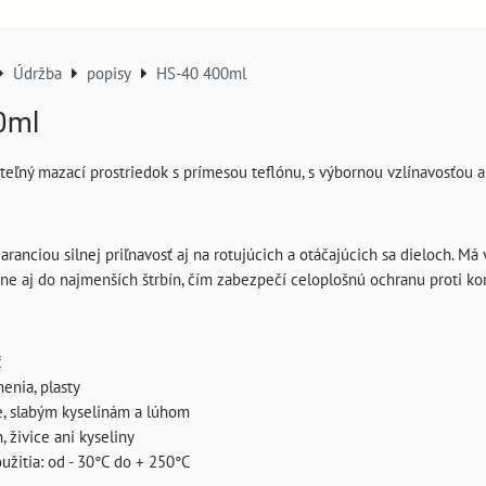
Údržba
popisy
HS-40 400ml
0ml
teľný mazací prostriedok s prímesou teflónu, s výbornou vzlínavosťou a
aranciou silnej priľnavosť aj na rotujúcich a otáčajúcich sa dieloch. M
kne aj do najmenších štrbín, čím zabezpečí celoplošnú ochranu proti kor
ť
enia, plasty
e, slabým kyselinám a lúhom
, živice ani kyseliny
oužitia: od - 30°C do + 250°C