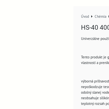
Úvod
Chémia
HS-40 40
Univerzálne použi
Tento produkt je g
vlastnosti a preni
výborná priľnavos
nepoškodzuje tesn
odolný slanej vod
neobsahuje silikón
teplotný rozsah p