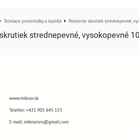
Tesniace prostriedky a lepidlá
Poistenie skrutiek strednepevné, v
 skrutiek strednepevné, vysokopevné 1
www.miknor.sk
Telefón: +421 905 645 153
E-mail: miknorsro@gmail.com