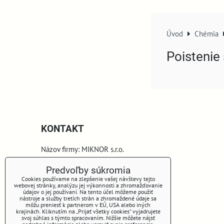
Úvod
Chémia
Poistenie
KONTAKT
Názov firmy: MIKNOR s.r.o.
Sídlo firmy a korešpodenčná adresa:
Predvoľby súkromia
Cookies používame na zlepšenie vašej návštevy tejto
webovej stránky, analýzu jej výkonnosti a zhromažďovanie
Vlky 149
údajov o jej používaní. Na tento účel môžeme použiť
nástroje a služby tretích strán a zhromaždené údaje sa
môžu preniesť k partnerom v EÚ, USA alebo iných
900 44 Vlky
krajinách. Kliknutím na „Prijať všetky cookies“ vyjadrujete
svoj súhlas s týmto spracovaním. Nižšie môžete nájsť