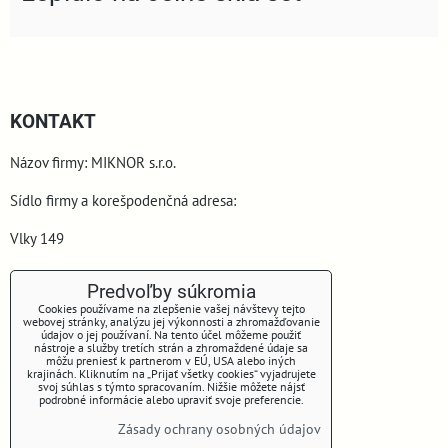
KONTAKT
Názov firmy: MIKNOR s.r.o.
Sídlo firmy a korešpodenčná adresa:
Vlky 149
900 44 Vlky
Predvoľby súkromia
Cookies používame na zlepšenie vašej návštevy tejto
webovej stránky, analýzu jej výkonnosti a zhromažďovanie
údajov o jej používaní. Na tento účel môžeme použiť
nástroje a služby tretích strán a zhromaždené údaje sa
môžu preniesť k partnerom v EÚ, USA alebo iných
krajinách. Kliknutím na „Prijať všetky cookies“ vyjadrujete
svoj súhlas s týmto spracovaním. Nižšie môžete nájsť
podrobné informácie alebo upraviť svoje preferencie.
www.miknor.sk
Zásady ochrany osobných údajov