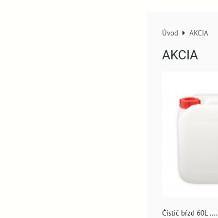
Úvod
AKCIA
AKCIA
Čistič bŕzd 60L ...